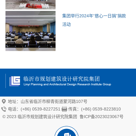
集团举行2024年“慈心一日捐”捐款
活动
地址：山东省临沂市柳青街道蒙河路107号
电话：(+86) 0539-8227251
传真：(+86) 0539-8223810
© 2023 临沂市规划建筑设计研究院集团
鲁ICP备2023023067号