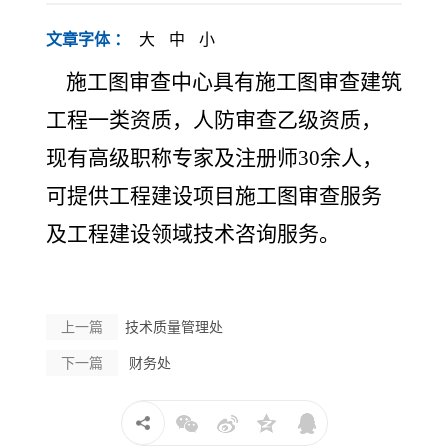
文章字体 ：
大
中
小
施工图审查中心具有施工图审查建筑
工程一类资质，人防审查乙级资质，
现有高级职称专家及注册师
30余人，
可提供工程建设项目施工图审查服务
及工程建设领域技术咨询服务。
上一篇
技术质量管理处
下一篇
财务处