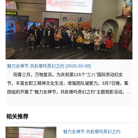
魅力女神节 共赴哪吒奇幻之约 [2025-03-08]
阳春三月，万物复苏。为庆祝第115个“三八”国际劳动妇女
节，丰富女职工精神文化生活，增强团队凝聚力，3月7日晚，集
团组织开展了“魅力女神节，共赴哪吒奇幻之约”主题观影活动，集
团170余名女职工及家属共同观看了电影《哪吒2》。 影片讲述了
哪吒虽“生而为魔”却“逆天而行斗到底”的成长故事，以其精良的制
相关推荐
作、跌宕起伏的剧情和深刻的精神内涵，引发了现场女职工的强
烈共鸣。大家纷纷表示，影片中哪吒不屈..
魅力女神节 共赴哪吒奇幻之约